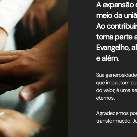
A expansão 
meio da uniã
Ao contribui
torna parte 
Evangelho, a
e além.
Sua generosidade 
que impactam com
do valor, é uma s
eternos.
Agradecemos por 
transformação. Ju