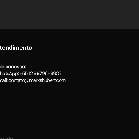
tendimento
ale conosco:
hatsApp: +55 12 99796-9907
ail:
contato@markshubert.com
servados