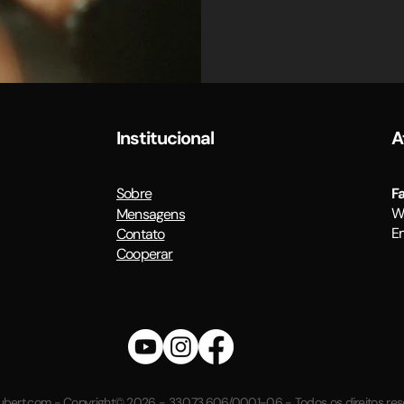
Institucional
A
Sobre
F
W
Mensagens
Em
Contato
Cooperar
bert.com - Copyright© 2026 - 33.073.606/0001-06 - Todos os direitos re