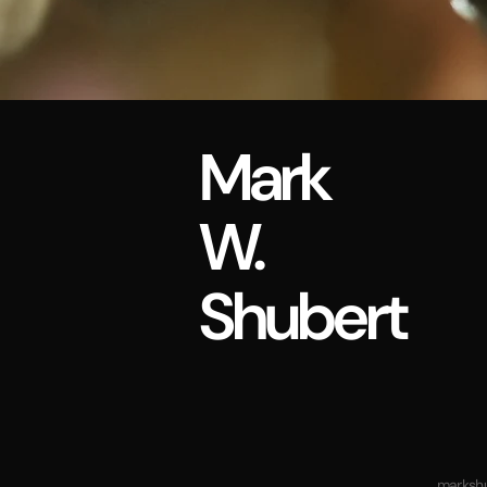
Mark
W.
Shubert
markshu